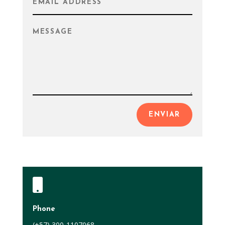
ENVIAR

Phone
(+57) 300-1107068