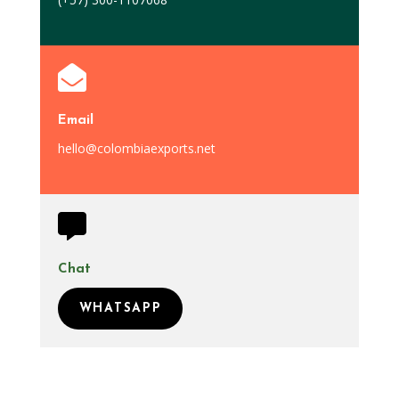

Email
hello@colombiaexports.net

Chat
WHATSAPP